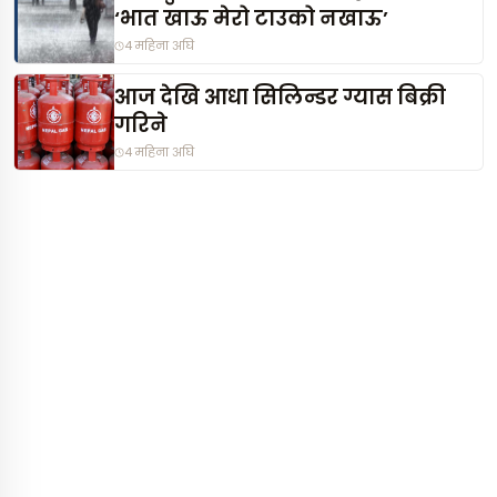
‘भात खाऊ मेरो टाउको नखाऊ’
4 महिना अघि
आज देखि आधा सिलिन्डर ग्यास बिक्री
गरिने
4 महिना अघि