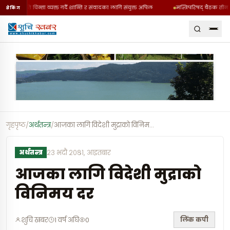
ी घटनाप्रति चिन्ता व्यक्त गर्दै शान्ति र संवादका लागि संयुक्त अपिल
मन्त्रिपरिषद् बैठक तीन ब
ब्रेकिंग
गृहपृष्ठ
/
अर्थतन्त्र
/
आजका लागि विदेशी मुद्राको विनिमय दर
…
अर्थतन्त्र
२३ भदौ २०८१, आइतबार
आजका लागि विदेशी मुद्राको
विनिमय दर
लिंक कपी
शुचि खबर
1 वर्ष अघि
0