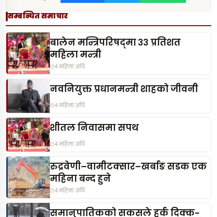
सम्बन्धित समाचार
बालेन मन्त्रिपरिषद्‌मा ३३ प्रतिशत
महिला मन्त्री
4 महिना अघि
नवनियुक्त प्रधानमन्त्री शाहको जीवनी
4 महिना अघि
शीतल निवासमा सपथ
4 महिना अघि
रुद्रवेणी–वामीटक्सार–खर्बाङ सडक एक
महिना बन्द हुने
4 महिना अघि
समानुपातिकको सकसले हर्क दिक्क-