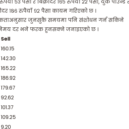
याँ ५३ पैसा र बिक्रीदर १६५ रुपैयाँ २२ पैसा, युके पाउन्ड स
रीदर १८६ रुपैयाँ ९२ पैसा कायम गरिएको छ ।
्यकताअनुसार जुनसुकै समयमा पनि संशोधन गर्न सकिने
िनिमय दर भने फरक हुनसक्ने जनाइएको छ ।
Sell
160.15
142.30
165.22
186.92
179.67
92.62
101.37
109.25
9.20