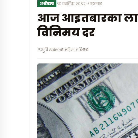
अर्थतन्त्र
३० कार्तिक २०८२, आइतबार
आज आइतबारका लागि य
विनिमय दर
शुचि खबर
8 महिना अघि
0