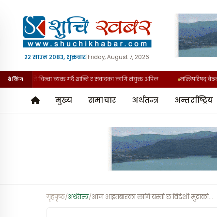
२२ साउन २०८३, शुक्रबार
|
Friday, August 7, 2026
घटनाप्रति चिन्ता व्यक्त गर्दै शान्ति र संवादका लागि संयुक्त अपिल
मन्त्रिपरिषद् बैठक तीन
ब्रेकिंग
मुख्य
समाचार
अर्थतन्त्र
अन्तर्राष्ट्रिय
गृहपृष्ठ
/
अर्थतन्त्र
/
आज आइतबारका लागि यस्तो छ विदेशी मुद्राको
…