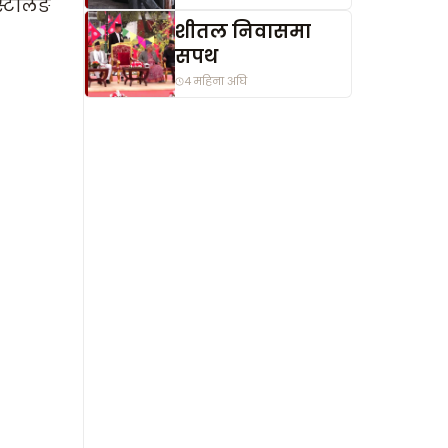
्टर्लिङ
शीतल निवासमा
सपथ
4 महिना अघि