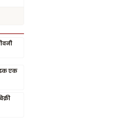
जीवनी
 सडक एक
क्री