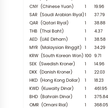
CNY (Chinese Yuan)
1
19.96
SAR (Saudi Arabian Riyal)
1
37.79
QAR (Qatari Riyal)
1
38.88
THB (Thai Baht)
1
4.37
AED (UAE Dirham)
1
38.58
MYR (Malaysian Ringgit)
1
34.29
KRW (South Korean Won)
100
9.71
SEK (Swedish Kroner)
1
14.96
DKK (Danish Kroner)
1
22.03
HKD (Hong Kong Dollar)
1
18.23
KWD (Kuwaity Dinar)
1
461.95
BHD (Bahrain Dinar)
1
375.8
OMR (Omani Rial)
1
368.0