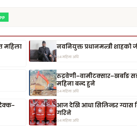
pp
िशत महिला
नवनियुक्त प्रधानमन्त्री शाहको 
4 महिना अघि
रुद्रवेणी–वामीटक्सार–खर्बाङ
महिना बन्द हुने
4 महिना अघि
िक्क-
आज देखि आधा सिलिन्डर ग्यास बि
गरिने
4 महिना अघि