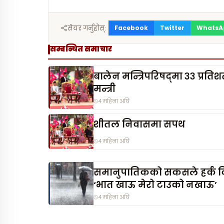
Facebook
Twitter
WhatsA
सेयर गर्नुहोस्:
सम्बन्धित समाचार
बालेन मन्त्रिपरिषद्‌मा ३३ प्रत
मन्त्री
4 महिना अघि
शीतल निवासमा सपथ
4 महिना अघि
समानुपातिकको सकसले हर्क द
‘भात खाऊ मेरो टाउको नखाऊ’
4 महिना अघि