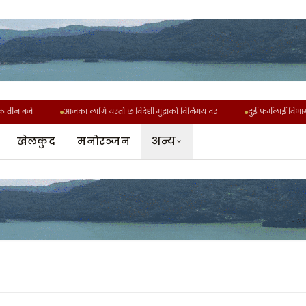
 बजे
आजका लागि यस्तो छ विदेशी मुद्राको विनिमय दर
दुई फर्मलाई विभागको ज
अन्य
खेलकुद
मनोरञ्जन