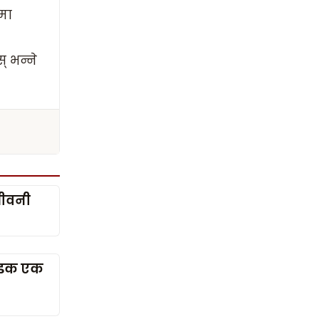
मा
 भन्ने
जीवनी
 सडक एक