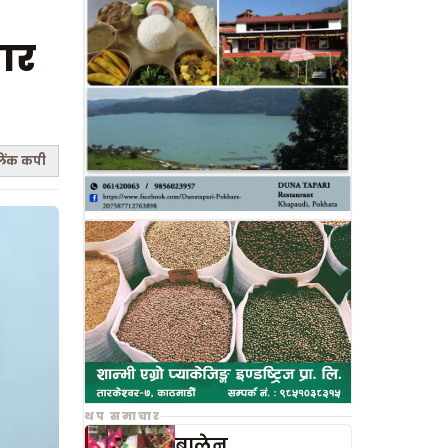
भार
िंक कपी
थप समाचार
बालेन