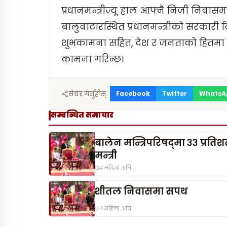
प्रधानमन्त्रीज्यू हाल आफ्नै निजी नि
बालुवाटारस्थित प्रधानमन्त्रीको सरकारी न
शुभकामना सहित, देश र जनताको हितमा प्
कामना गरिन्छ।
Facebook
Twitter
WhatsA
सेयर गर्नुहोस्:
सम्बन्धित समाचार
बालेन मन्त्रिपरिषद्‌मा ३३ प्रत
मन्त्री
4 महिना अघि
शीतल निवासमा सपथ
4 महिना अघि