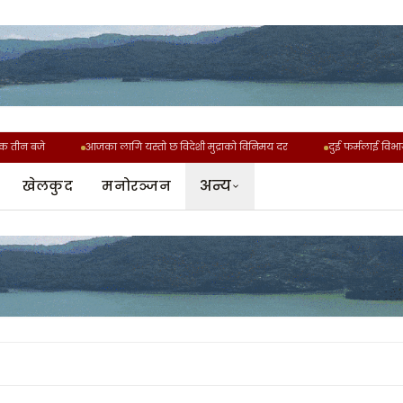
ीन बजे
आजका लागि यस्तो छ विदेशी मुद्राको विनिमय दर
दुई फर्मलाई विभागको
अन्य
खेलकुद
मनोरञ्जन