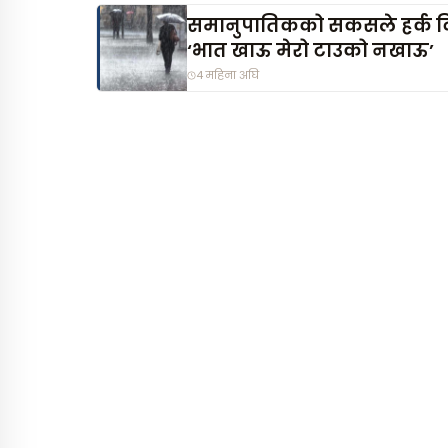
समानुपातिकको सकसले हर्क द
‘भात खाऊ मेरो टाउको नखाऊ’
4 महिना अघि