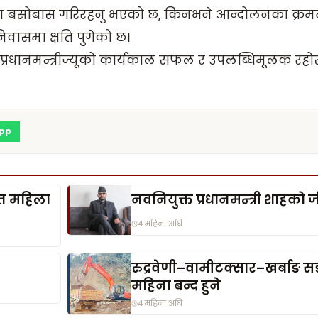
वासमा बसोबास गरिरहनु भएको छ, किनभने आन्दोलनका क्रम
िवासमा क्षति पुगेको छ।
रधानमन्त्रीज्यूको कार्यकाल सफल र उपलब्धिमूलक रहोस्
pp
िशत महिला
नवनियुक्त प्रधानमन्त्री शाहको 
4 महिना अघि
रुद्रवेणी–वामीटक्सार–खर्बाङ
महिना बन्द हुने
4 महिना अघि