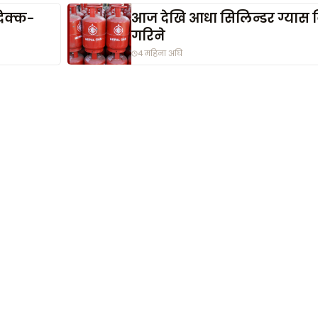
िक्क-
आज देखि आधा सिलिन्डर ग्यास बि
गरिने
4 महिना अघि