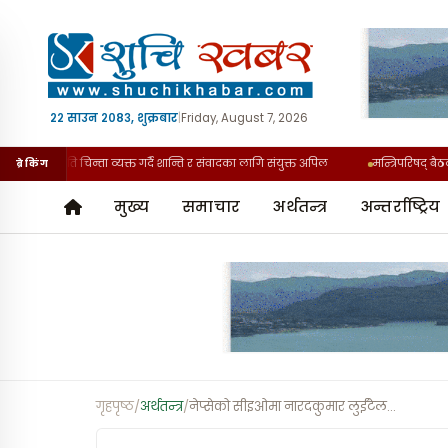
२२ साउन २०८३, शुक्रबार
|
Friday, August 7, 2026
ी घटनाप्रति चिन्ता व्यक्त गर्दै शान्ति र संवादका लागि संयुक्त अपिल
मन्त्रिपरिषद् बैठक त
ब्रेकिंग
मुख्य
समाचार
अर्थतन्त्र
अन्तर्राष्ट्रिय
गृहपृष्ठ
/
अर्थतन्त्र
/
नेप्सेको सीइओमा नारदकुमार लुईंटेल
…