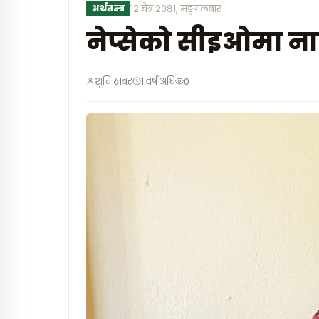
अर्थतन्त्र
१२ चैत्र २०८१, मङ्गलबार
नेप्सेको सीइओमा ना
शुचि खबर
1 वर्ष अघि
0