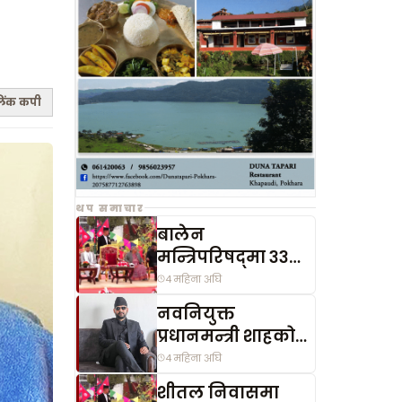
िंक कपी
थप समाचार
बालेन
मन्त्रिपरिषद्‌मा ३३
प्रतिशत महिला
4 महिना अघि
मन्त्री
नवनियुक्त
प्रधानमन्त्री शाहको
जीवनी
4 महिना अघि
शीतल निवासमा