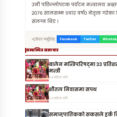
उनी पछिल्लोपटक पर्यटन मन्त्रालय अन्र
२०७६ सालसम्म ९चार वर्ष० नेतृत्व गरेक
संलग्न थिए ।
Facebook
Twitter
WhatsA
सेयर गर्नुहोस्:
सम्बन्धित समाचार
बालेन मन्त्रिपरिषद्‌मा ३३ प्रत
मन्त्री
4 महिना अघि
शीतल निवासमा सपथ
4 महिना अघि
समानुपातिकको सकसले हर्क द