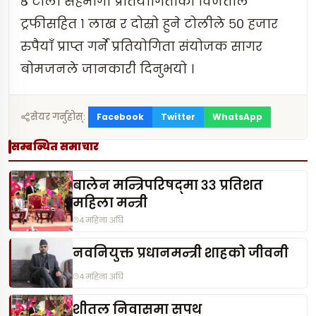
८ टोली सहभागी प्रतियोगिताको विजेताले
ट्रफीसहित १ लाख र दोस्रो हुने टोलीले ५० हजार
रुपैयाँ प्राप्त गर्ने प्रतियोगिता संयोजक सागर
बोमजनले जानकारी दिनुभयो ।
Facebook
Twitter
WhatsApp
सेयर गर्नुहोस्:
सम्बन्धित समाचार
बालेन मन्त्रिपरिषद्‌मा ३३ प्रतिशत
महिला मन्त्री
4 महिना अघि
नवनियुक्त प्रधानमन्त्री शाहको जीवनी
4 महिना अघि
शीतल निवासमा सपथ