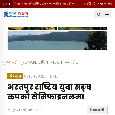
घटनाप्रति चिन्ता व्यक्त गर्दै शान्ति र संवादका लागि संयुक्त अपिल
मन्त्रिपरिषद् बैठक तीन बजे
ब्रेकिंग
गृहपृष्ठ
/
खेलकुद
/
भरतपुर राष्ट्रिय युवा सङ्घ कपको सेमिफाइन
…
खेलकुद
१८ साउन २०८२, आइतबार
भरतपुर राष्ट्रिय युवा सङ्घ
कपको सेमिफाइनलमा
लिंक कपी
शुचि खबर
1 वर्ष अघि
0