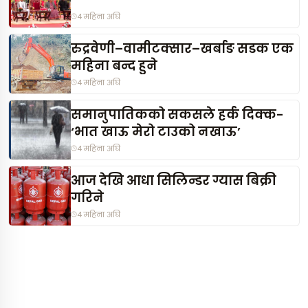
4 महिना अघि
रुद्रवेणी–वामीटक्सार–खर्बाङ सडक एक
महिना बन्द हुने
4 महिना अघि
समानुपातिकको सकसले हर्क दिक्क-
‘भात खाऊ मेरो टाउको नखाऊ’
4 महिना अघि
आज देखि आधा सिलिन्डर ग्यास बिक्री
गरिने
4 महिना अघि