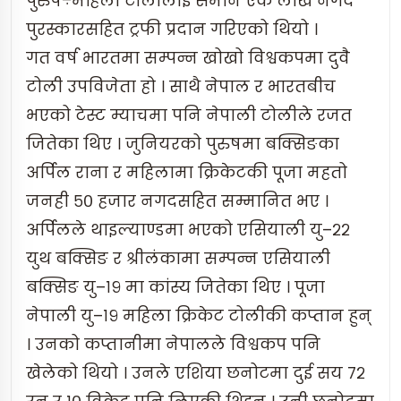
पुरुष÷महिला टोलीलाई समान एक लाख नगद
पुरस्कारसहित ट्रफी प्रदान गरिएको थियो ।
गत वर्ष भारतमा सम्पन्न खोखो विश्वकपमा दुवै
टोली उपविजेता हो । साथै नेपाल र भारतबीच
भएको टेस्ट म्याचमा पनि नेपाली टोलीले रजत
जितेका थिए । जुनियरको पुरुषमा बक्सिङका
अर्पिल राना र महिलामा क्रिकेटकी पूजा महतो
जनही ५० हजार नगदसहित सम्मानित भए ।
अर्पिलले थाइल्याण्डमा भएको एसियाली यु–२२
युथ बक्सिङ र श्रीलंकामा सम्पन्न एसियाली
बक्सिङ यु–१९ मा कांस्य जितेका थिए । पूजा
नेपाली यु–१९ महिला क्रिकेट टोलीकी कप्तान हुन्
। उनको कप्तानीमा नेपालले विश्वकप पनि
खेलेको थियो । उनले एशिया छनोटमा दुई सय ७२