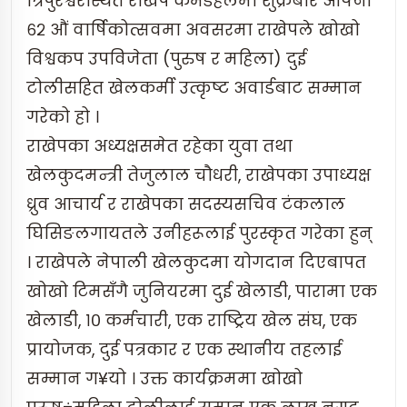
त्रिपुरेश्वरस्थित राखेप कभर्डहलमा शुक्रबार आफ्नो
६२ औं वार्षिकोत्सवमा अवसरमा राखेपले खोखो
विश्वकप उपविजेता (पुरुष र महिला) दुई
टोलीसहित खेलकर्मी उत्कृष्ट अवार्डबाट सम्मान
गरेको हो ।
राखेपका अध्यक्षसमेत रहेका युवा तथा
खेलकुदमन्त्री तेजुलाल चौधरी, राखेपका उपाध्यक्ष
ध्रुव आचार्य र राखेपका सदस्यसचिव टंकलाल
घिसिङलगायतले उनीहरूलाई पुरस्कृत गरेका हुन्
। राखेपले नेपाली खेलकुदमा योगदान दिएबापत
खोखो टिमसँगै जुनियरमा दुई खेलाडी, पारामा एक
खेलाडी, १० कर्मचारी, एक राष्ट्रिय खेल संघ, एक
प्रायोजक, दुई पत्रकार र एक स्थानीय तहलाई
सम्मान ग¥यो । उक्त कार्यक्रममा खोखो