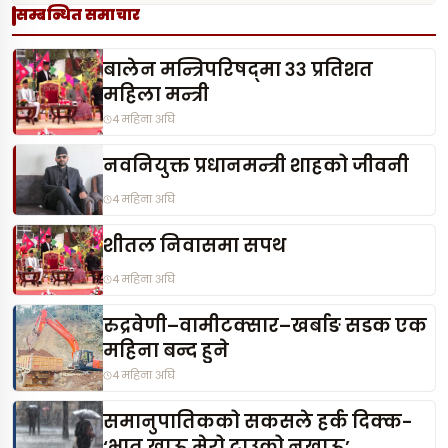
सम्बन्धित समाचार
बालेन मन्त्रिपरिषद्‌मा ३३ प्रतिशत
महिला मन्त्री
4 महिना अघि
नवनियुक्त प्रधानमन्त्री शाहको जीवनी
4 महिना अघि
शीतल निवासमा सपथ
4 महिना अघि
रुद्रवेणी–वामीटक्सार–खर्बाङ सडक एक
महिना बन्द हुने
4 महिना अघि
समानुपातिकको सकसले हर्क दिक्क-
‘भात खाऊ मेरो टाउको नखाऊ’