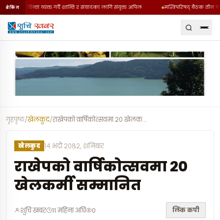
टनाप्रति चिन्ता व्यक्त गर्दै शान्ति र संवादका लागि संयुक्त अपिल
मन्त्रिपरिषद् बैठक तीन बजे
ब्रेकिंग
गृहपृष्ठ
/
खेलकुद
/
राखेपको वार्षिकोत्सवमा २० खेलकर्मी सम्मा
…
खेलकुद
१४ भदौ २०८२, शनिबार
राखेपको वार्षिकोत्सवमा २०
खेलकर्मी सम्मानित
लिंक कपी
शुचि खबर
11 महिना अघि
0