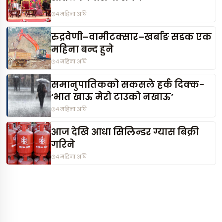
4 महिना अघि
रुद्रवेणी–वामीटक्सार–खर्बाङ सडक एक
महिना बन्द हुने
4 महिना अघि
समानुपातिकको सकसले हर्क दिक्क-
‘भात खाऊ मेरो टाउको नखाऊ’
4 महिना अघि
आज देखि आधा सिलिन्डर ग्यास बिक्री
गरिने
4 महिना अघि