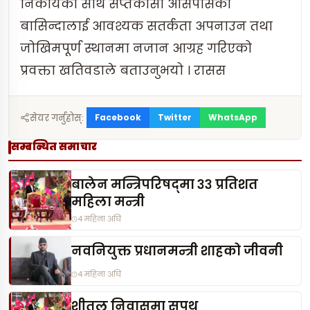
निकायका साथै सप्तकोसी आसपासका
बासिन्दालाई आवश्यक सतर्कता अपनाउन तथा
जोखिमपूर्ण स्थानमा नजान आग्रह गरिएको
प्रवक्ता खतिवडाले बताउनुभयो । रासस
Facebook
Twitter
WhatsApp
सेयर गर्नुहोस्:
सम्बन्धित समाचार
बालेन मन्त्रिपरिषद्‌मा ३३ प्रतिशत
महिला मन्त्री
4 महिना अघि
नवनियुक्त प्रधानमन्त्री शाहको जीवनी
4 महिना अघि
शीतल निवासमा सपथ