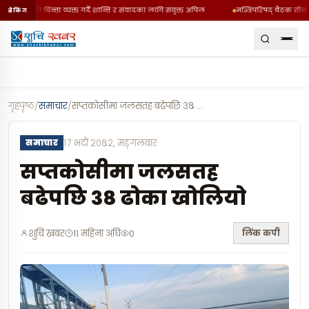
ी घटनाप्रति चिन्ता व्यक्त गर्दै शान्ति र संवादका लागि संयुक्त अपिल
मन्त्रिपरिषद् बैठक तीन ब
ब्रेकिंग
गृहपृष्ठ
/
समाचार
/
सप्तकोसीमा जलसतह बढेपछि ३८ ढोका खोलियो
…
समाचार
१७ भदौ २०८२, मङ्गलबार
सप्तकोसीमा जलसतह
बढेपछि ३८ ढोका खोलियो
लिंक कपी
शुचि खबर
11 महिना अघि
0