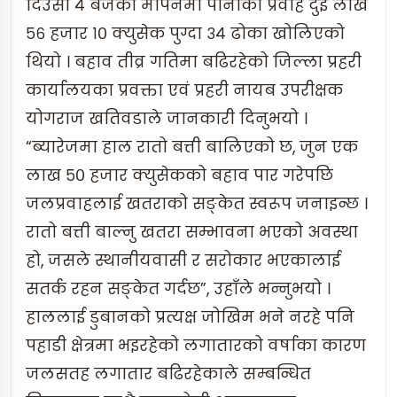
दिउँसो ४ बजेको मापनमा पानीको प्रवाह दुई लाख
५६ हजार १० क्युसेक पुग्दा ३४ ढोका खोलिएको
थियो । बहाव तीव्र गतिमा बढिरहेको जिल्ला प्रहरी
कार्यालयका प्रवक्ता एवं प्रहरी नायब उपरीक्षक
योगराज खतिवडाले जानकारी दिनुभयो ।
“ब्यारेजमा हाल रातो बत्ती बालिएको छ, जुन एक
लाख ५० हजार क्युसेकको बहाव पार गरेपछि
जलप्रवाहलाई खतराको सङ्केत स्वरूप जनाइन्छ ।
रातो बत्ती बाल्नु खतरा सम्भावना भएको अवस्था
हो, जसले स्थानीयवासी र सरोकार भएकालाई
सतर्क रहन सङ्केत गर्दछ”, उहाँले भन्नुभयो ।
हाललाई डुबानको प्रत्यक्ष जोखिम भने नरहे पनि
पहाडी क्षेत्रमा भइरहेको लगातारको वर्षाका कारण
जलसतह लगातार बढिरहेकाले सम्बन्धित